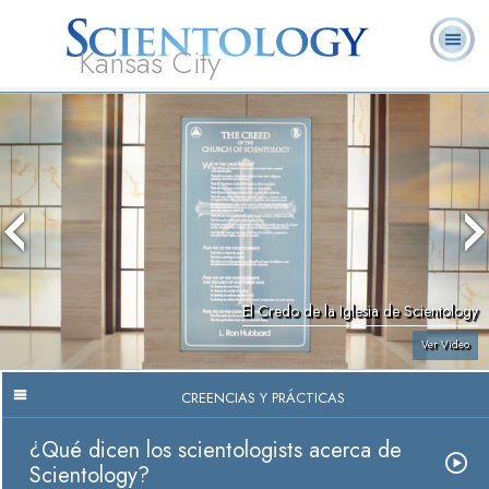
Kansas City
Acerca de
L. Ronald
¿Qué es
Ministros
Preguntas
Libros
Nosotros
Hubbard
Scientology?
Voluntarios
Frecuentes
El Credo de la Iglesia de Scientology
Ver Video
CREENCIAS Y PRÁCTICAS
¿Qué dicen los scientologists acerca de
Scientology?