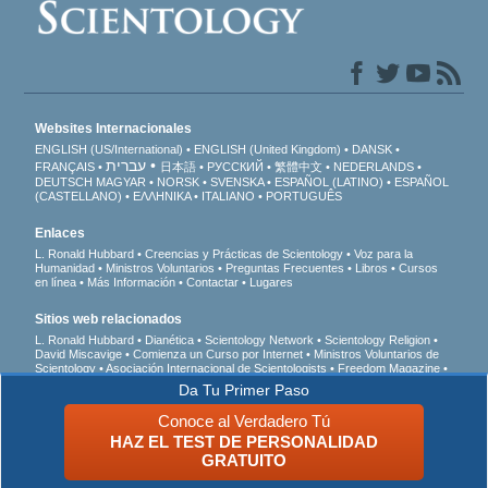
Websites Internacionales
ENGLISH (US/International)
ENGLISH (United Kingdom)
DANSK
עברית
FRANÇAIS
日本語
РУССКИЙ
繁體中文
NEDERLANDS
DEUTSCH
MAGYAR
NORSK
SVENSKA
ESPAÑOL (LATINO)
ESPAÑOL
(CASTELLANO)
ΕΛΛΗΝΙΚA
ITALIANO
PORTUGUÊS
Enlaces
L. Ronald Hubbard
Creencias y Prácticas de Scientology
Voz para la
Humanidad
Ministros Voluntarios
Preguntas Frecuentes
Libros
Cursos
en línea
Más Información
Contactar
Lugares
Sitios web relacionados
L. Ronald Hubbard
Dianética
Scientology Network
Scientology Religion
David Miscavige
Comienza un Curso por Internet
Ministros Voluntarios de
Scientology
Asociación Internacional de Scientologists
Freedom Magazine
El Camino a la Felicidad
En Apoyo de Un Mundo Sin Drogas
Unidos por los
Da Tu Primer Paso
Derechos Humanos
Jóvenes por los Derechos Humanos
Comisión de
Ciudadanos por los Derechos Humanos
Conoce al Verdadero Tú
HAZ EL TEST DE PERSONALIDAD
© 2026 Iglesia de Scientology Internacional. Todos los derechos reservados.
Aviso
GRATUITO
de Privacidad
•
Política de Cookies
•
Términos de Uso
•
Aviso Legal