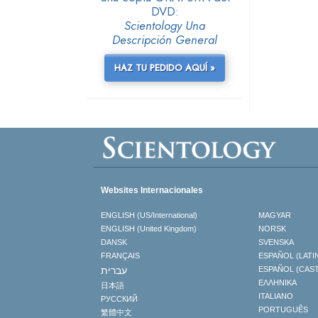
DVD:
Scientology Una
Descripción General
HAZ TU PEDIDO AQUÍ »
Websites Internacionales
ENGLISH (US/International)
MAGYAR
ENGLISH (United Kingdom)
NORSK
DANSK
SVENSKA
FRANÇAIS
ESPAÑOL (LATI
עברית
ESPAÑOL (CAS
ΕΛΛΗΝΙΚA
日本語
ITALIANO
РУССКИЙ
PORTUGUÊS
繁體中文