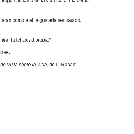
s preguntas tanto de la vida cotidiana como
aran como a él le gustaría ser tratado,
trar la felicidad propia?
cree.
de Vista sobre la Vida
, de L. Ronald