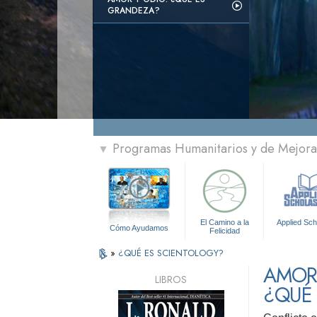
GRANDEZA?
Programas Humanitarios y de Mejora 
▼
El Camino a la
Applied Sch
Cómo Ayudamos
Felicidad
»
¿QUÉ ES SCIENTOLOGY?
AMOR 
LIBROS
¿QUÉ