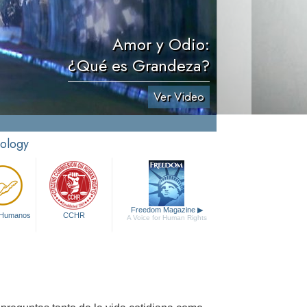
Amor y Odio:
¿Qué es Grandeza?
Ver Video
tology
Freedom Magazine
▶
 Humanos
CCHR
A Voice for Human Rights