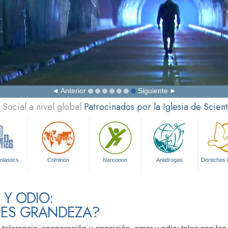
Anterior
Siguiente
Social a nivel global
Patrocinados por la Iglesia de Scien
olastics
Criminon
Narconon
Antidrogas
Derechos
Y ODIO:
 ES GRANDEZA?