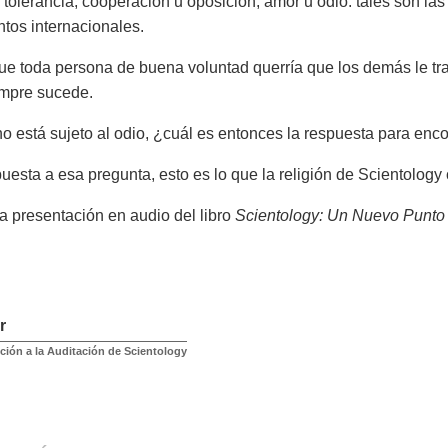
o tolerancia, cooperación u oposición, amor u odio: tales son la
ntos internacionales.
ue toda persona de buena voluntad querría que los demás le trat
empre sucede.
 está sujeto al odio, ¿cuál es entonces la respuesta para encon
esta a esa pregunta, esto es lo que la religión de Scientology 
a presentación en audio del libro
Scientology: Un Nuevo Punto 
r
ción a la Auditación de Scientology