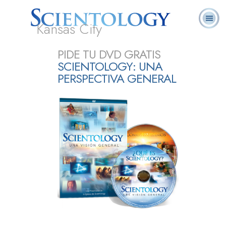
Kansas City
Acerca de
L. Ronald
¿Qué es
Ministros
Preguntas
PIDE TU DVD GRATIS
Libros
Nosotros
Hubbard
Scientology?
Voluntarios
Frecuentes
SCIENTOLOGY: UNA
PERSPECTIVA GENERAL