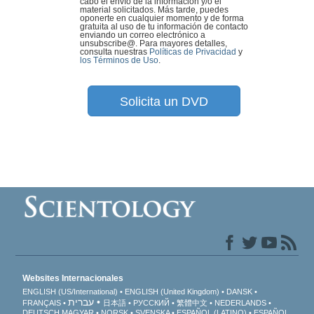
cabo el envío de la información y/o el
material solicitados. Más tarde, puedes
oponerte en cualquier momento y de forma
gratuita al uso de tu información de contacto
enviando un correo electrónico a
unsubscribe@
. Para mayores detalles,
consulta nuestras
Políticas de Privacidad
y
los Términos de Uso
.
Solicita un DVD
Websites Internacionales
ENGLISH (US/International)
ENGLISH (United Kingdom)
DANSK
עברית
FRANÇAIS
日本語
РУССКИЙ
繁體中文
NEDERLANDS
DEUTSCH
MAGYAR
NORSK
SVENSKA
ESPAÑOL (LATINO)
ESPAÑOL