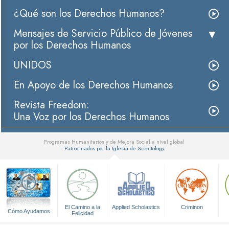
¿Qué son los Derechos Humanos?
Mensajes de Servicio Público de Jóvenes
por los Derechos Humanos
UNIDOS
En Apoyo de los Derechos Humanos
Revista Freedom:
Una Voz por los Derechos Humanos
Programas Humanitarios y de Mejora Social a nivel global
Patrocinados por la Iglesia de Scientology
▼
El Camino a la
Applied Scholastics
Criminon
Cómo Ayudamos
Felicidad