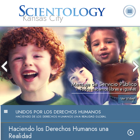
Kansas City
Acerca de
L. Ronald
¿Qué es
Ministros
Preguntas
Libros
Nosotros
Hubbard
Scientology?
Voluntarios
Frecuentes
Mensaje de Servicio Público
1. Todos nacemos libres e iguales.
Ver Video
UNIDOS POR LOS DERECHOS HUMANOS
HACIENDO DE LOS DERECHOS HUMANOS UNA REALIDAD GLOBAL
Haciendo los Derechos Humanos una
Realidad