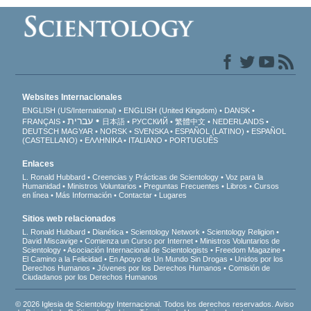
Websites Internacionales
ENGLISH (US/International)
ENGLISH (United Kingdom)
DANSK
עברית
FRANÇAIS
日本語
РУССКИЙ
繁體中文
NEDERLANDS
DEUTSCH
MAGYAR
NORSK
SVENSKA
ESPAÑOL (LATINO)
ESPAÑOL
(CASTELLANO)
ΕΛΛΗΝΙΚA
ITALIANO
PORTUGUÊS
Enlaces
L. Ronald Hubbard
Creencias y Prácticas de Scientology
Voz para la
Humanidad
Ministros Voluntarios
Preguntas Frecuentes
Libros
Cursos
en línea
Más Información
Contactar
Lugares
Sitios web relacionados
L. Ronald Hubbard
Dianética
Scientology Network
Scientology Religion
David Miscavige
Comienza un Curso por Internet
Ministros Voluntarios de
Scientology
Asociación Internacional de Scientologists
Freedom Magazine
El Camino a la Felicidad
En Apoyo de Un Mundo Sin Drogas
Unidos por los
Derechos Humanos
Jóvenes por los Derechos Humanos
Comisión de
Ciudadanos por los Derechos Humanos
© 2026 Iglesia de Scientology Internacional. Todos los derechos reservados.
Aviso