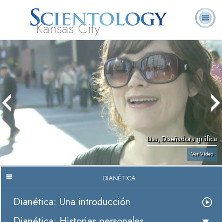
Kansas City
Acerca de
L. Ronald
¿Qué es
Ministros
Preguntas
Libros
Nosotros
Hubbard
Scientology?
Voluntarios
Frecuentes
Lisa, Diseñadora gráfica
Ver Video
DIANÉTICA
Dianética: Una introducción
Dianética: Historias personales