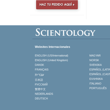
HAZ TU PEDIDO AQUÍ »
Websites Internacionales
ENGLISH (US/International)
MAGYAR
ENGLISH (United Kingdom)
NORSK
DANSK
SVENSKA
FRANÇAIS
ESPAÑOL (LATI
עברית
ESPAÑOL (CAS
ΕΛΛΗΝΙΚA
日本語
ITALIANO
РУССКИЙ
PORTUGUÊS
繁體中文
NEDERLANDS
DEUTSCH