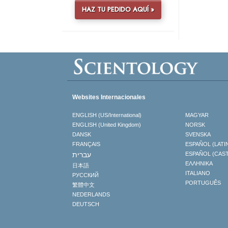
HAZ TU PEDIDO AQUÍ »
Websites Internacionales
ENGLISH (US/International)
MAGYAR
ENGLISH (United Kingdom)
NORSK
DANSK
SVENSKA
FRANÇAIS
ESPAÑOL (LATI
עברית
ESPAÑOL (CAS
ΕΛΛΗΝΙΚA
日本語
ITALIANO
РУССКИЙ
PORTUGUÊS
繁體中文
NEDERLANDS
DEUTSCH