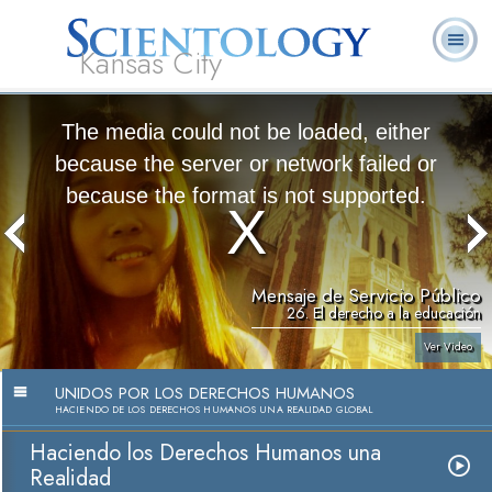
Kansas City
Acerca de
L. Ronald
¿Qué es
Ministros
Preguntas
Libros
Nosotros
Hubbard
Scientology?
Voluntarios
Frecuentes
The media could not be loaded, either
because the server or network failed or
because the format is not supported.
Mensaje de Servicio Público
26. El derecho a la educación
Ver Video
UNIDOS POR LOS DERECHOS HUMANOS
HACIENDO DE LOS DERECHOS HUMANOS UNA REALIDAD GLOBAL
Haciendo los Derechos Humanos una
Realidad