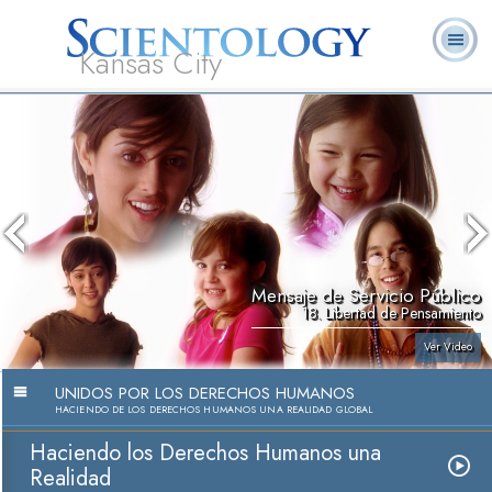
Kansas City
Acerca de
L. Ronald
¿Qué es
Ministros
Preguntas
Libros
Nosotros
Hubbard
Scientology?
Voluntarios
Frecuentes
Mensaje de Servicio Público
18. Libertad de Pensamiento
Ver Video
UNIDOS POR LOS DERECHOS HUMANOS
HACIENDO DE LOS DERECHOS HUMANOS UNA REALIDAD GLOBAL
Haciendo los Derechos Humanos una
Realidad