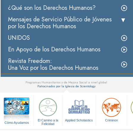
¿Qué son los Derechos Humanos?
Mensajes de Servicio Público de Jóvenes
por los Derechos Humanos
UNIDOS
En Apoyo de los Derechos Humanos
Revista Freedom:
Una Voz por los Derechos Humanos
Programas Humanitarios y de Mejora Social a nivel global
Patrocinados por la Iglesia de Scientology
▼
El Camino a la
Applied Scholastics
Criminon
Cómo Ayudamos
Felicidad