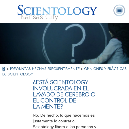
Kansas City
Acerca de
L. Ronald
¿Qué es
Ministros
Preguntas
Libros
Nosotros
Hubbard
Scientology?
Voluntarios
Frecuentes
»
PREGUNTAS HECHAS FRECUENTEMENTE
»
OPINIONES Y PRÁCTICAS
DE SCIENTOLOGY
¿ESTÁ SCIENTOLOGY
INVOLUCRADA EN EL
LAVADO DE CEREBRO O
EL CONTROL DE
LA MENTE?
No. De hecho, lo que hacemos es
justamente lo contrario.
Scientology libera a las personas y