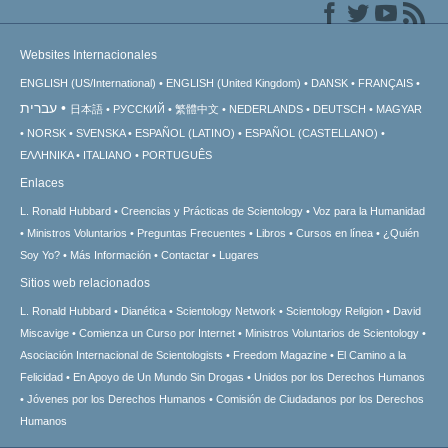
Websites Internacionales
ENGLISH (US/International)
ENGLISH (United Kingdom)
DANSK
FRANÇAIS
עברית
日本語
РУССКИЙ
繁體中文
NEDERLANDS
DEUTSCH
MAGYAR
NORSK
SVENSKA
ESPAÑOL (LATINO)
ESPAÑOL (CASTELLANO)
ΕΛΛΗΝΙΚA
ITALIANO
PORTUGUÊS
Enlaces
L. Ronald Hubbard
Creencias y Prácticas de Scientology
Voz para la Humanidad
Ministros Voluntarios
Preguntas Frecuentes
Libros
Cursos en línea
¿Quién
Soy Yo?
Más Información
Contactar
Lugares
Sitios web relacionados
L. Ronald Hubbard
Dianética
Scientology Network
Scientology Religion
David
Miscavige
Comienza un Curso por Internet
Ministros Voluntarios de Scientology
Asociación Internacional de Scientologists
Freedom Magazine
El Camino a la
Felicidad
En Apoyo de Un Mundo Sin Drogas
Unidos por los Derechos Humanos
Jóvenes por los Derechos Humanos
Comisión de Ciudadanos por los Derechos
Humanos